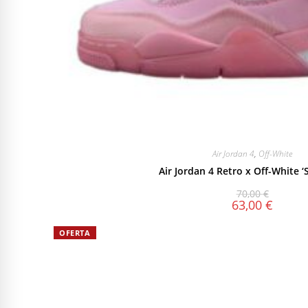
Air Jordan 4
,
Off-White
Air Jordan 4 Retro x Off-White ‘S
70,00
€
63,00
€
OFERTA