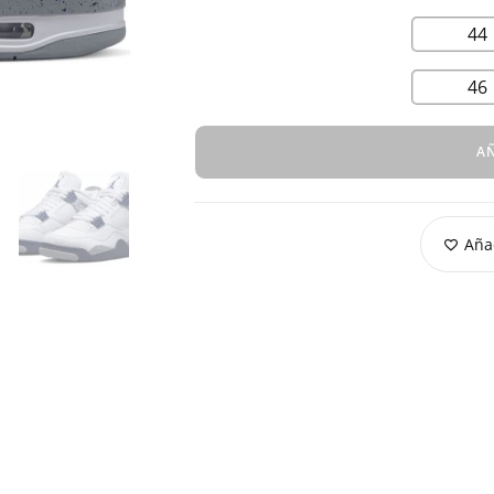
44
46
AÑ
Añad