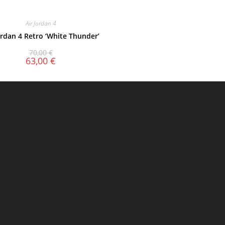
Air Jordan 4
ordan 4 Retro ‘White Thunder’
70,00
€
63,00
€