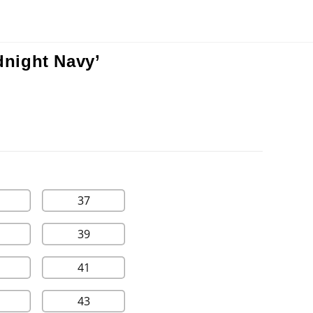
dnight Navy’
37
39
41
43