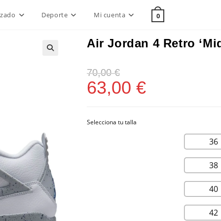
lzado
Deporte
Mi cuenta
0
Air Jordan 4 Retro ‘Mi
70,00
€
63,00
€
36
38
40
42