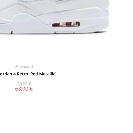
Air Jordan 4
Jordan 4 Retro ‘Red Metallic’
70,00
€
63,00
€