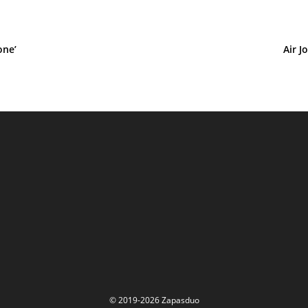
one’
Air J
© 2019-2026 Zapasduo