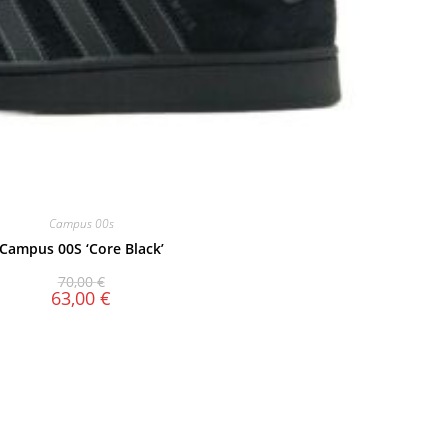
Campus 00s
Campus 00S ‘Core Black’
70,00
€
63,00
€