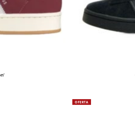
n’
OFERTA