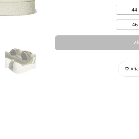
44
46
AÑ
Añad