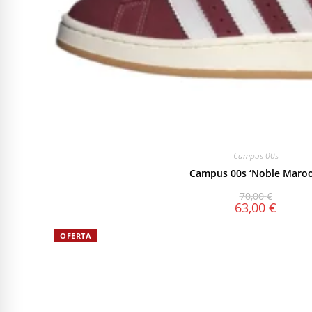
Campus 00s
Campus 00s ‘Noble Maroo
70,00
€
63,00
€
OFERTA