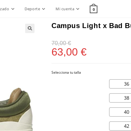
lzado
Deporte
Mi cuenta
0
Campus Light x Bad B
70,00
€
63,00
€
36
38
40
42