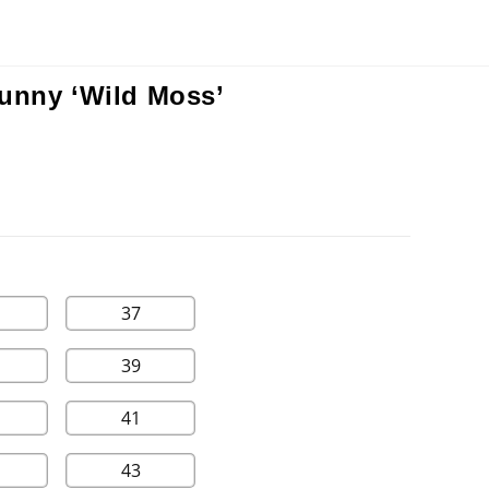
unny ‘Wild Moss’
37
39
41
43