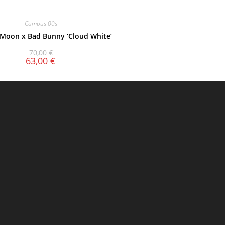
Campus 00s
Moon x Bad Bunny ‘Cloud White’
70,00
€
63,00
€